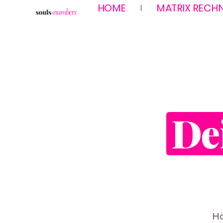
HOME
MATRIX RECH
KI-Webinar Fem