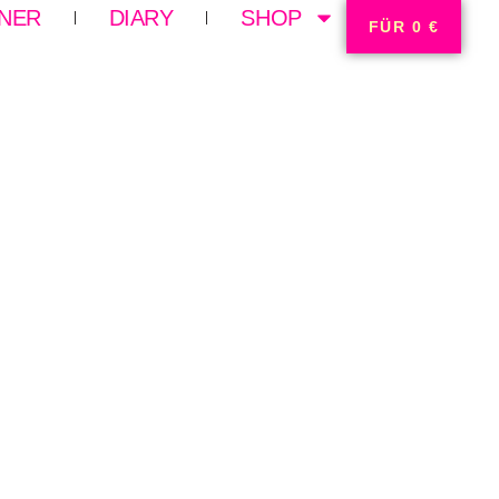
HNER
DIARY
SHOP
FÜR 0 €