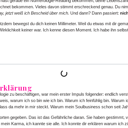
ast gerade ein Numerologie-Reading bekommen, deine Lebenszahl a
echnet bekommen. Vieles davon stimmt erschreckend genau. Du nimm
y, jetzt weiß ich Bescheid über mich.
Und dann? Dann passiert:
nich
trotzdem bewegst du dich keinen Millimeter. Weil du etwas mit dir gem
 Wirklichkeit keiner war. Ich kenne diesen Moment. Ich habe ihn selbst
Erklärung
ogie zu beschäftigen, war mein erster Impuls folgender: endlich vers
is, warum ich so bin wie ich bin. Warum ich feinfühlig bin. Warum i
dass da mehr in mir steckt. Warum mein Soulbusiness schon seit Jahr
rten gegeben. Das ist das Gefährliche daran. Sie haben gestimmt, v
mein Karma, ich kannte sie alle. Ich konnte dir erklären warum ich z